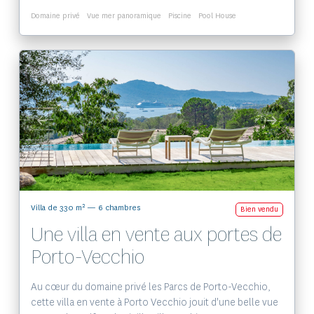
Domaine privé
Vue mer panoramique
Piscine
Pool House
Voir le bien
2
Villa de 330 m
— 6 chambres
Bien vendu
Une villa en vente aux portes de
Porto-Vecchio
Au cœur du domaine privé les Parcs de Porto-Vecchio,
cette villa en vente à Porto Vecchio jouit d'une belle vue