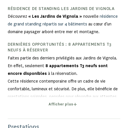
RÉSIDENCE DE STANDING LES JARDINS DE VIGNOLA
Découvrez
« Les Jardins de Vignola »
nouvelle
résidence
de grand standing répartis sur 4 bâtiments
au cœur d’un
domaine paysager arboré entre mer et montagne.
DERNIÈRES OPPORTUNITÉS : 8 APPARTEMENTS T3
NEUFS À RÉSERVER
Faites partie des derniers privilégiés aux Jardins de Vignola.
En effet, seulement
8 appartements T3 neufs sont
encore disponibles
à la réservation.
Cette résidence contemporaine offre un cadre de vie
confortable, lumineux et sécurisé. De plus, elle bénéficie de
prestations soignées, pensées pour répondre aux attentes
actuelles des futurs propriétaires.
Afficher plus
DES APPARTEMENTS T3 LUMINEUX AVEC EXTÉRIEUR
PRIVATIF
Prestations