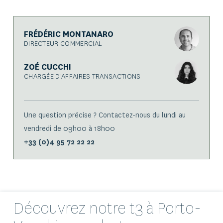
Etage 3
650
B305
82.22 m²
26.31 m²
– Mer
000 €
FRÉDÉRIC MONTANARO
Attique
139.27
B401
71.54 m²
VENDU
DIRECTEUR COMMERCIAL
– Mer
m²
ZOÉ CUCCHI
APPARTEMENTS DISPONIBLES – BÂTIMENT C :
CHARGÉE D'AFFAIRES TRANSACTIONS
Surface
Surface
Niveau
Lot
Prix
habitable
Terrasse
Une question précise ? Contactez-nous du lundi au
vendredi de 09h00 à 18h00
Etage
+33 (0)4 95 72 22 22
RDC –
C001
66.24 m²
18.16 m²
VENDU
Rue
Etage
42.34
RDC –
C004
61.64 m²
VENDU
m²
Jardin
Découvrez notre
t3
à Porto-
Etage