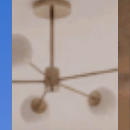
Etage 3
650
C302
82.22 m²
26.31 m²
– Mer
000 €
Attique
139.27
C402
71.54 m²
VENDU
– Mer
m²