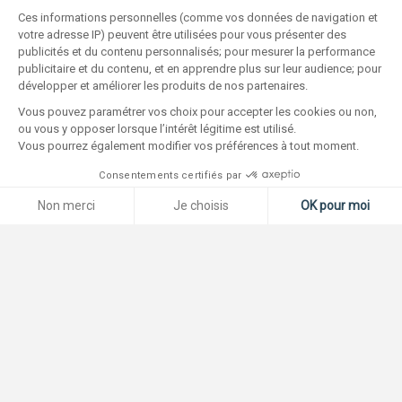
Ces informations personnelles (comme vos données de navigation et
votre adresse IP) peuvent être utilisées pour vous présenter des
publicités et du contenu personnalisés; pour mesurer la performance
publicitaire et du contenu, et en apprendre plus sur leur audience; pour
développer et améliorer les produits de nos partenaires.
Vous pouvez paramétrer vos choix pour accepter les cookies ou non,
ou vous y opposer lorsque l’intérêt légitime est utilisé.
Vous pourrez également modifier vos préférences à tout moment.
Consentements certifiés par
Non merci
Je choisis
OK pour moi
Plateforme de Gestion du Consentement : Personnalisez vos O
Axeptio consent
Notre plateforme vous permet d'adapter et de gérer vos paramètr