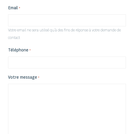
Email
*
Votre email ne sera utilisé qu’à des fins de réponse à votre demande de
contact
Téléphone
*
Votre message
*