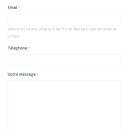
Email
*
Votre email ne sera utilisé qu’à des fins de réponse à votre demande de
contact
Téléphone
*
Votre message
*