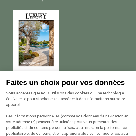
Nous contacter
Faites un choix pour vos données
Avenue Georges Pompidou
Vous acceptez que nous utilisions des cookies ou une technologie
équivalente pour stocker et/ou accéder à des informations sur votre
20137 Porto Vecchio
appareil.
Tél. +33 (0)4 95 72 22 22
Voir le plan
Ces informations personnelles (comme vos données de navigation et
votre adresse IP) peuvent être utilisées pour vous présenter des
publicités et du contenu personnalisés; pour mesurer la performance
Suivez-nous
publicitaire et du contenu, et en apprendre plus sur leur audience; pour