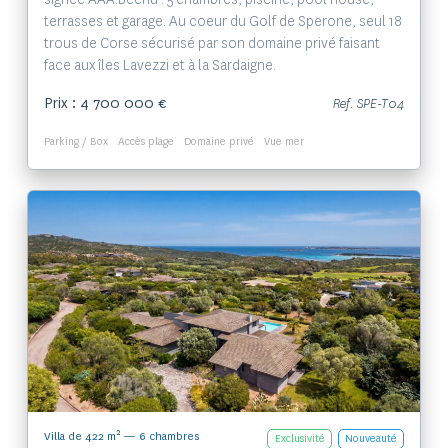
terrasses et garage. Au coeur du Golf de Sperone, seul 18
trous de Corse sécurisé par son domaine privé faisant
face aux îles Lavezzi et à la Sardaigne.
Prix : 4 700 000 €
Ref. SPE-T04
Parking / Box
Accès plage
Domaine privé
Vue mer
Voir le bien
2
Villa de 422 m
— 6 chambres
Exclusivité
Nouveauté