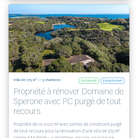
Voir le bien
2
Villa de 275 m
— 5 chambres
Exclusivité
Exceptionnel
Propriété à rénover Domaine de
Sperone avec PC purgé de tout
recours.
Propriété de 10 000 m² avec permis de construire purgé
de tout recours pour la rénovation d'une villa de 275 m²
signée AAA.Béchu : 5 chambres, piscine, pool house,