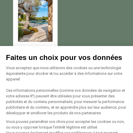
Nous contacter
Faites un choix pour vos données
Avenue Georges Pompidou
Vous acceptez que nous utilisions des cookies ou une technologie
équivalente pour stocker et/ou accéder à des informations sur votre
20137 Porto Vecchio
appareil.
Tél. +33 (0)4 95 72 22 22
Voir le plan
Ces informations personnelles (comme vos données de navigation et
votre adresse IP) peuvent être utilisées pour vous présenter des
publicités et du contenu personnalisés; pour mesurer la performance
Suivez-nous
publicitaire et du contenu, et en apprendre plus sur leur audience; pour
développer et améliorer les produits de nos partenaires.
Vous pouvez paramétrer vos choix pour accepter les cookies ou non,
ou vous y opposer lorsque l’intérêt légitime est utilisé.
Vous pourrez également modifier vos préférences à tout moment.