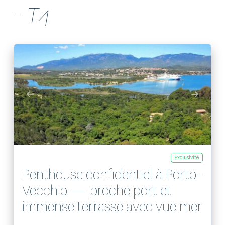
- T4
Exclusivité
Penthouse confidentiel à Porto-
Vecchio — proche port et
immense terrasse avec vue mer