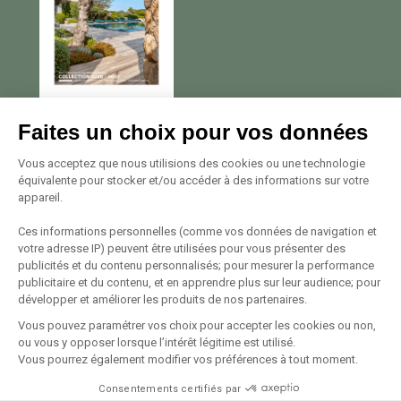
Nous contacter
Faites un choix pour vos données
Avenue Georges Pompidou
Vous acceptez que nous utilisions des cookies ou une technologie
équivalente pour stocker et/ou accéder à des informations sur votre
20137 Porto Vecchio
appareil.
Tél. +33 (0)4 95 72 22 22
Voir le plan
Ces informations personnelles (comme vos données de navigation et
votre adresse IP) peuvent être utilisées pour vous présenter des
publicités et du contenu personnalisés; pour mesurer la performance
Suivez-nous
publicitaire et du contenu, et en apprendre plus sur leur audience; pour
développer et améliorer les produits de nos partenaires.
Vous pouvez paramétrer vos choix pour accepter les cookies ou non,
ou vous y opposer lorsque l’intérêt légitime est utilisé.
Vous pourrez également modifier vos préférences à tout moment.
Consentements certifiés par
© 1994 — 2026
Mentions Légales