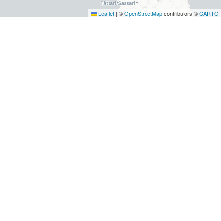
Leaflet
|
©
OpenStreetMap
contributors ©
CARTO