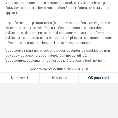
Vous acceptez que nous utilisions des cookies ou une technologie
équivalente pour stocker et/ou accéder à des informations sur votre
appareil.
Ces informations personnelles (comme vos données de navigation et
votre adresse IP) peuvent être utilisées pour vous présenter des
publicités et du contenu personnalisés; pour mesurer la performance
publicitaire et du contenu, et en apprendre plus sur leur audience; pour
développer et améliorer les produits de nos partenaires.
Ne manquez pas les offres
Vous pouvez paramétrer vos choix pour accepter les cookies ou non,
de l'Agence Immobilière du
ou vous y opposer lorsque l’intérêt légitime est utilisé.
Vous pourrez également modifier vos préférences à tout moment.
golfe
Consentements certifiés par
Non merci
Je choisis
OK pour moi
Des biens d’exception dans des lieux d’exception, faites partie
de nos clients privilégiés, et restez informés de nos
Plateforme de Gestion du Consentement : Personnalisez vos O
Axeptio consent
nouveautés, de nos exclusivités, de nos biens confidentiels et
de notre actualité.
Notre plateforme vous permet d'adapter et de gérer vos paramètr
E-