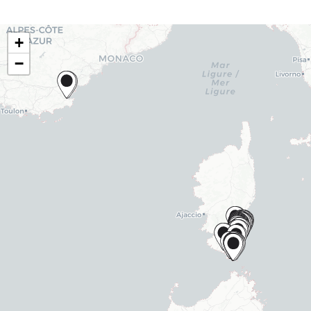
Carte
+
−