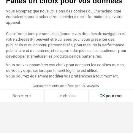
Faites un choix pour vos données
Vous acceptez que nous utilisions des cookies ou une technologie
équivalente pour stocker et/ou accéder à des informations sur votre
appareil.
Ces informations personnelles (comme vos données de navigation et
votre adresse IP) peuvent être utilisées pour vous présenter des
publicités et du contenu personnalisés; pour mesurer la performance
publicitaire et du contenu, et en apprendre plus sur leur audience; pour
développer et améliorer les produits de nos partenaires.
Vous pouvez paramétrer vos choix pour accepter les cookies ou non,
ou vous y opposer lorsque l’intérêt légitime est utilisé.
Vous pourrez également modifier vos préférences à tout moment.
Consentements certifiés par
Non merci
Je choisis
OK pour moi
Plateforme de Gestion du Consentement : Personnalisez vos O
Axeptio consent
Notre plateforme vous permet d'adapter et de gérer vos paramètr