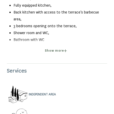
Fully equipped kitchen,
Back kitchen with access to the terrace’s barbecue
area,
3 bedrooms opening onto the terrace,
Shower room and WC,
Bathroom with WC
Show more
Upper level:
Services
2 bedrooms with beautiful sea views, one with a balcony,
Shower room,
Separate WC.
INDEPENDENT AREA