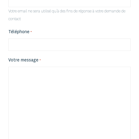
Votre email ne sera utilisé qu’à des fins de réponse à votre demande de
contact
Téléphone
*
Votre message
*