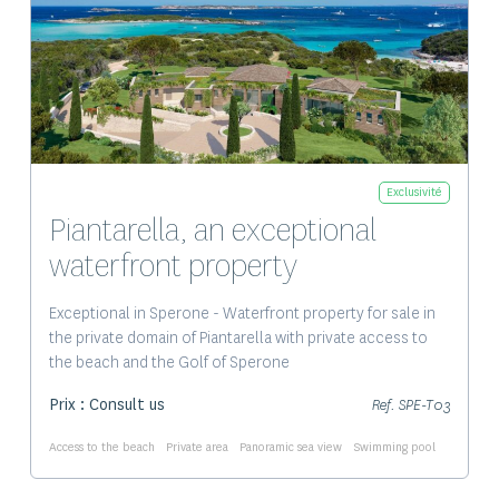
Exclusivité
Piantarella, an exceptional
waterfront property
Exceptional in Sperone - Waterfront property for sale in
the private domain of Piantarella with private access to
the beach and the Golf of Sperone
Prix : Consult us
Ref. SPE-T03
Access to the beach
Private area
Panoramic sea view
Swimming pool