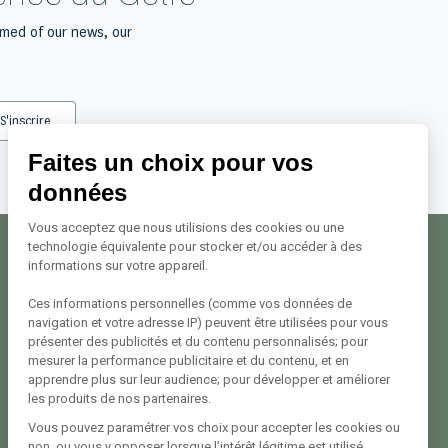
rmed of our news, our
Faites un choix pour vos
données
Vous acceptez que nous utilisions des cookies ou une
technologie équivalente pour stocker et/ou accéder à des
informations sur votre appareil.
Nous contacter
Ces informations personnelles (comme vos données de
Avenue Georges Pompidou
navigation et votre adresse IP) peuvent être utilisées pour vous
20137 Porto Vecchio
présenter des publicités et du contenu personnalisés; pour
Tél. +33 (0)4 95 72 22 22
mesurer la performance publicitaire et du contenu, et en
Voir le plan
apprendre plus sur leur audience; pour développer et améliorer
les produits de nos partenaires.
Vous pouvez paramétrer vos choix pour accepter les cookies ou
Suivez-nous
non, ou vous y opposer lorsque l’intérêt légitime est utilisé.