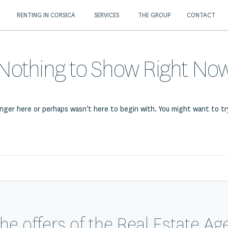
A
RENTING IN CORSICA
SERVICES
THE GROUP
CONTACT
Nothing to Show Right No
onger here or perhaps wasn't here to begin with. You might want to t
he offers of the Real Estate A