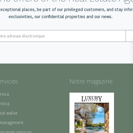
exceptional places, be part of our privileged customers, and stay info
exclusivities, our confidential properties and our news.
E-
mail
*
ervices
Notre magazine
rsica
orsica
ial wallet
 management
oncierge services