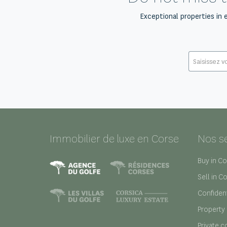
Exceptional properties in 
Immobilier de luxe en Corse
Nos s
Buy in Co
Sell in C
Confident
Property
Private c