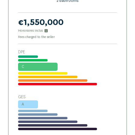
2 bathrooms
€1,550,000
Honoraires inclus
Fees charged to the seller
DPE
C
GES
A