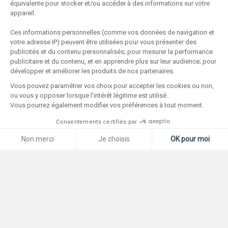
équivalente pour stocker et/ou accéder à des informations sur votre
appareil.
Ces informations personnelles (comme vos données de navigation et
votre adresse IP) peuvent être utilisées pour vous présenter des
publicités et du contenu personnalisés; pour mesurer la performance
publicitaire et du contenu, et en apprendre plus sur leur audience; pour
développer et améliorer les produits de nos partenaires.
Vous pouvez paramétrer vos choix pour accepter les cookies ou non,
ou vous y opposer lorsque l’intérêt légitime est utilisé.
Vous pourrez également modifier vos préférences à tout moment.
Consentements certifiés par
Non merci
Je choisis
OK pour moi
Plateforme de Gestion du Consentement : Personnalisez vos O
Axeptio consent
Notre plateforme vous permet d'adapter et de gérer vos paramètr