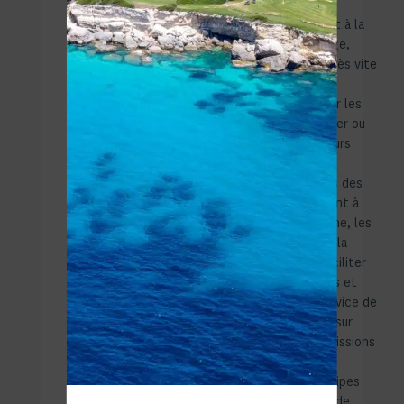
l’origine exclusivement
consacrée à la location et à la
vente de biens de prestige,
secteur dont elle s’est très vite
imposée comme le leader
incontesté. Accompagner les
familles désireuses de louer ou
d’acquérir la maison de leurs
rêves, sélectionner
soigneusement pour elles des
biens répondant fidèlement à
leurs critères de recherche, les
assister loyalement dans la
phase de négociation, faciliter
leurs démarches juridiques et
enfin leur proposer un service de
«Property Management» sur
mesure, telles sont les missions
que remplissent
quotidiennement nos équipes
avec pour seule ambition de