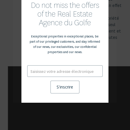
Do not miss the offers
combler leurs attentes. En effet
of the Real Estate
le respect scrupuleux des
principes d’écoute, de sobriété
Agence du Golfe
et de confidentialité est seul
garant d’un conseil pertinent et
Exceptional properties in exceptional places, be
fiable. Bonnes visites à toutes
part of our privileged customers, and stay informed
et à tous !
of our news, our exclusivities, our confidential
properties and our news.
E-
mail
*