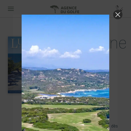
Magazine
Luxury
Estate
2011-
2012
Nº 1
Forte de près de 20 ans
d’expérience, l’Agence
Immobilière du Golfe s’est dès