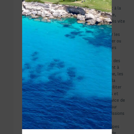
l’origine exclusivement
consacrée à la location et à la
vente de biens de prestige,
secteur dont elle s’est très vite
imposée comme le leader
incontesté. Accompagner les
familles désireuses de louer ou
d’acquérir la maison de leurs
rêves, sélectionner
soigneusement pour elles des
biens répondant fidèlement à
leurs critères de recherche, les
assister loyalement dans la
phase de négociation, faciliter
leurs démarches juridiques et
enfin leur proposer un service de
«Property Management» sur
mesure, telles sont les missions
que remplissent
quotidiennement nos équipes
avec pour seule ambition de