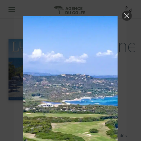
Magazine
Luxury
Estate
2011-
2012
Nº 1
Forte de près de 20 ans
d’expérience, l’Agence
Immobilière du Golfe s’est dès