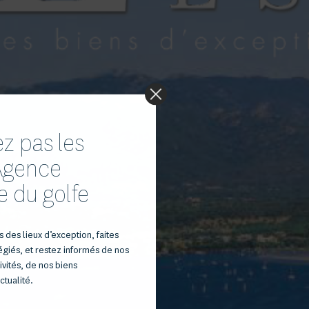
 pas les
'Agence
e du golfe
 des lieux d’exception, faites
légiés, et restez informés de nos
vités, de nos biens
ctualité.