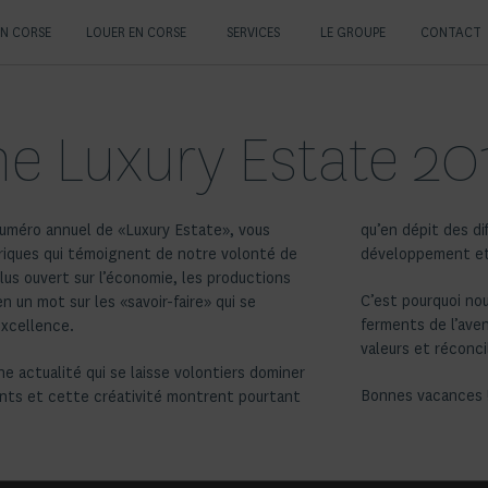
EN CORSE
LOUER EN CORSE
SERVICES
LE GROUPE
CONTACT
e Luxury Estate 20
numéro annuel de «Luxury Estate», vous
qu’en dépit des di
briques qui témoignent de notre volonté de
développement et
us ouvert sur l’économie, les productions
C’est pourquoi no
 en un mot sur les «savoir-faire» qui se
ferments de l’aven
excellence.
valeurs et réconc
e actualité qui se laisse volontiers dominer
Bonnes vacances 
ents et cette créativité montrent pourtant