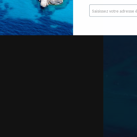
E-
mail
*